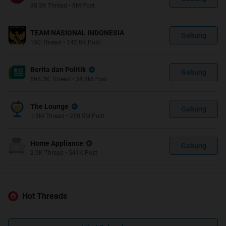
38.3K
Thread
•
8M
Post
TEAM NASIONAL INDONESIA
Gabung
150
Thread
•
142.8K
Post
Berita dan Politik
Gabung
695.3K
Thread
•
34.8M
Post
The Lounge
Gabung
1.3M
Thread
•
250.5M
Post
Home Appliance
Gabung
2.9K
Thread
•
541K
Post
Hot Threads