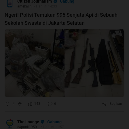
Gabung
Citizen Journalism
amekachi
•
Hari ini 14:33
Ngeri! Polisi Temukan 995 Senjata Api di Sebuah
Sekolah Swasta di Jakarta Selatan
4
143
6
Bagikan
Gabung
The Lounge
c4punk1950...
•
Hari ini 11:57