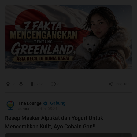
3
237
3
Bagikan
Gabung
The Lounge
aurora..
•
Hari ini 05:24
Resep Masker Alpukat dan Yogurt Untuk
Mencerahkan Kulit, Ayo Cobain Gan!!