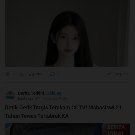
3
263
3
Bagikan
Gabung
Berita Terkini
beritaviral.24h
•
Hari ini 06:20
Detik-Detik Tragis Terekam CCTV! Mahasiswi 21
Tahun Tewas Tertabrak KA