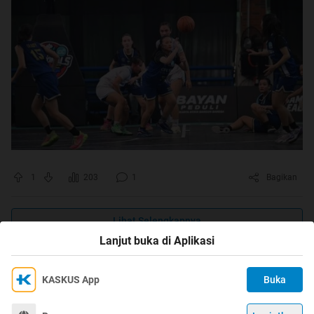
1
203
1
Bagikan
Lihat Selengkapnya
Lanjut buka di Aplikasi
KASKUS App
Buka
Ikuti KASKUS di
Kami menggunakan Cookies
Dengan terus mengakses situs ini dan mengklik tombol