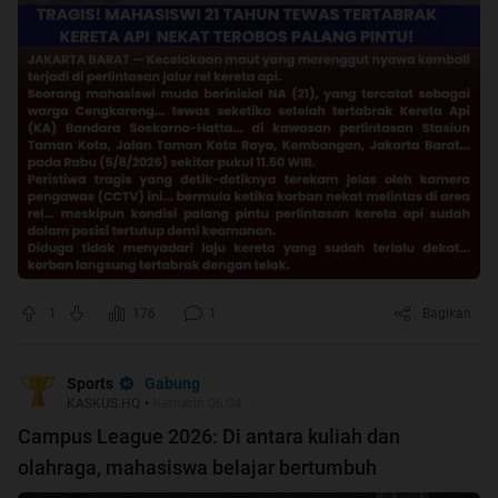
1
176
1
Bagikan
Gabung
Sports
KASKUS.HQ
•
Kemarin 06:04
Campus League 2026: Di antara kuliah dan
olahraga, mahasiswa belajar bertumbuh