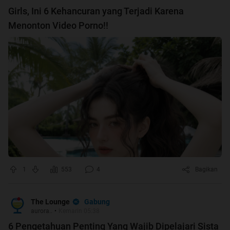
Girls, Ini 6 Kehancuran yang Terjadi Karena
Menonton Video Porno!!
1
553
4
Bagikan
Gabung
The Lounge
aurora..
•
Kemarin 05:38
6 Pengetahuan Penting Yang Wajib Dipelajari Sista