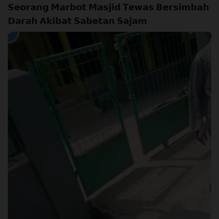
𝗦𝗲𝗼𝗿𝗮𝗻𝗴 𝗠𝗮𝗿𝗯𝗼𝘁 𝗠𝗮𝘀𝗷𝗶𝗱 𝗧𝗲𝘄𝗮𝘀 𝗕𝗲𝗿𝘀𝗶𝗺𝗯𝗮𝗵
𝗗𝗮𝗿𝗮𝗵 𝗔𝗸𝗶𝗯𝗮𝘁 𝗦𝗮𝗯𝗲𝘁𝗮𝗻 𝗦𝗮𝗷𝗮𝗺