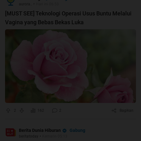
aurora..
•
Hari ini 06:53
[MUST SEE] Teknologi Operasi Usus Buntu Melalui
Vagina yang Bebas Bekas Luka
2
162
2
Bagikan
Gabung
Berita Dunia Hiburan
beritatoday
•
Kemarin 05:13