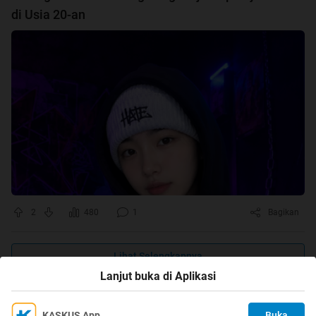
di Usia 20-an
2
480
1
Bagikan
Lihat Selengkapnya
Lanjut buka di Aplikasi
KASKUS App
Buka