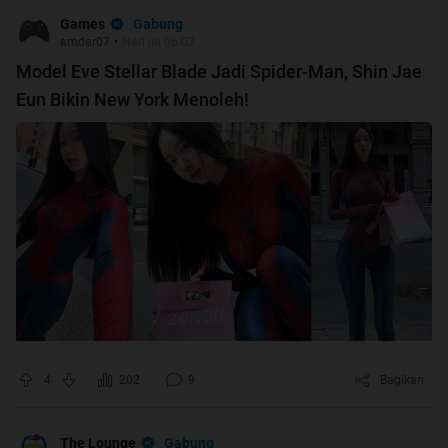
Gabung
Games
amdar07
•
Hari ini 06:03
Model Eve Stellar Blade Jadi Spider-Man, Shin Jae
Eun Bikin New York Menoleh!
4
202
9
Bagikan
Gabung
The Lounge