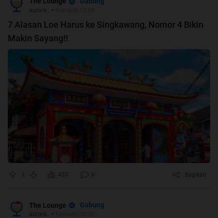
Gabung
The Lounge
aurora..
•
Kemarin 13:58
7 Alasan Loe Harus ke Singkawang, Nomor 4 Bikin
Makin Sayang!!
1
457
6
Bagikan
Gabung
The Lounge
aurora..
•
Kemarin 06:30