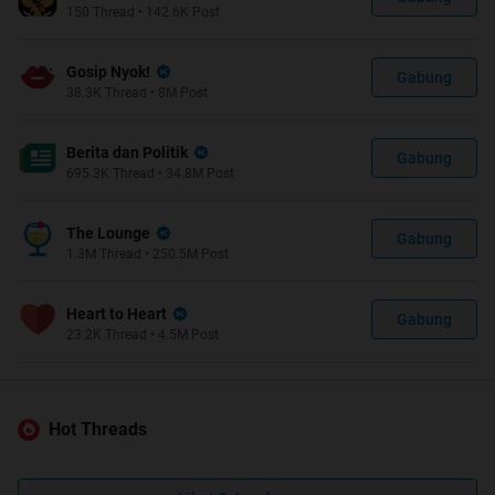
150
Thread
•
142.6K
Post
Gosip Nyok!
Gabung
38.3K
Thread
•
8M
Post
Berita dan Politik
Gabung
695.3K
Thread
•
34.8M
Post
The Lounge
Gabung
1.3M
Thread
•
250.5M
Post
Heart to Heart
Gabung
23.2K
Thread
•
4.5M
Post
Hot Threads