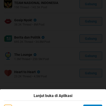
TEAM NASIONAL INDONESIA
Gabung
150
Thread
•
142.5K
Post
Gosip Nyok!
Gabung
38.3K
Thread
•
8M
Post
Berita dan Politik
Gabung
695.2K
Thread
•
34.8M
Post
The Lounge
Gabung
1.3M
Thread
•
250.5M
Post
Heart to Heart
Gabung
23.2K
Thread
•
4.5M
Post
Lanjut buka di Aplikasi
Hot Threads