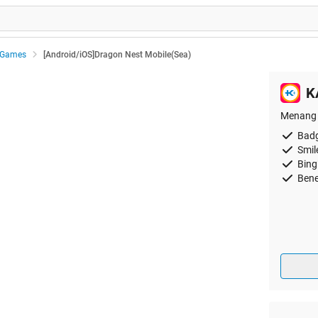
 Games
[Android/iOS]Dragon Nest Mobile(Sea)
K
Menang 
Badg
Smil
Bing
Bene