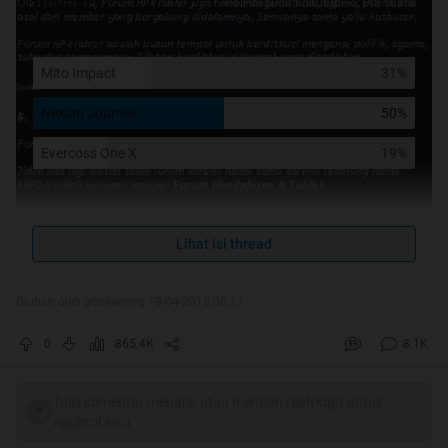
Polling
Poll ini sudah ditutup. - 2148 suara
Apa yang agan pakai?
Mito Impact
31%
Nexian Journey
50%
Evercoss One X
19%
Lihat isi thread
Diubah oleh gonewrong 19-04-2015 05:17
0
865.4K
8.1K
Tulis komentar menarik atau mention replykgpt untuk
ngobrol seru