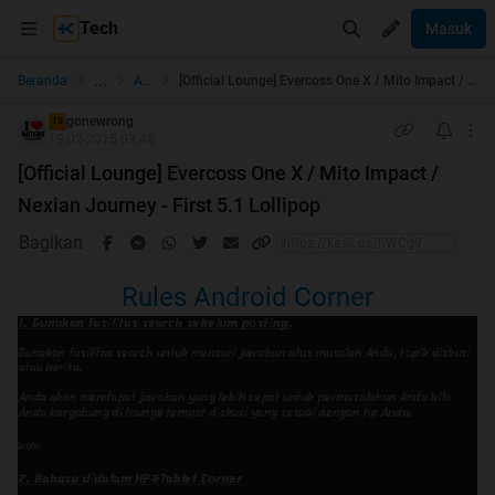
Tech
Masuk
...
Beranda
Android
[Official Lounge] Evercoss One X / Mito Impact / Nexian Journey - First 5.1 Lollipop
gonewrong
TS
19-02-2015 03:48
[Official Lounge] Evercoss One X / Mito Impact /
Nexian Journey - First 5.1 Lollipop
Bagikan
Rules Android Corner