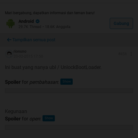
Mari bergabung, dapatkan informasi dan teman baru!
Android
Gabung
29.7K
Thread
•
18.6K
Anggota
Tampilkan semua post
rionuno
#
456
20-02-2015 17:50
Ini buat yang nanya ubl / UnlockBootLoader.
Spoiler
for
pembahasan
:
Kegunaan
Spoiler
for
open
: