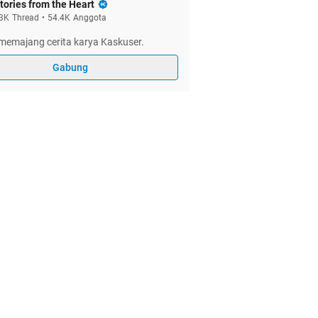
tories from the Heart
3K
Thread
•
54.4K
Anggota
memajang cerita karya Kaskuser.
Gabung