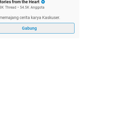
tories from the Heart
3K
Thread
•
54.5K
Anggota
memajang cerita karya Kaskuser.
Gabung