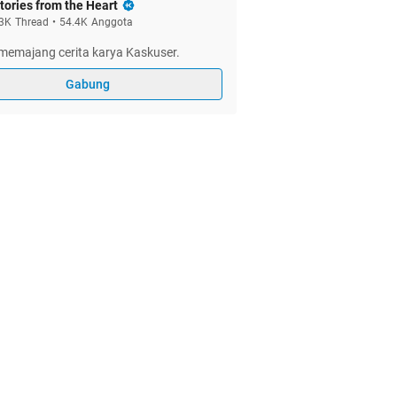
tories from the Heart
3K
Thread
•
54.4K
Anggota
memajang cerita karya Kaskuser.
Gabung