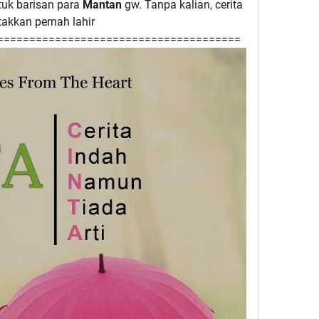
uk barisan para
Mantan
gw. Tanpa kalian, cerita
 takkan pernah lahir
======================================