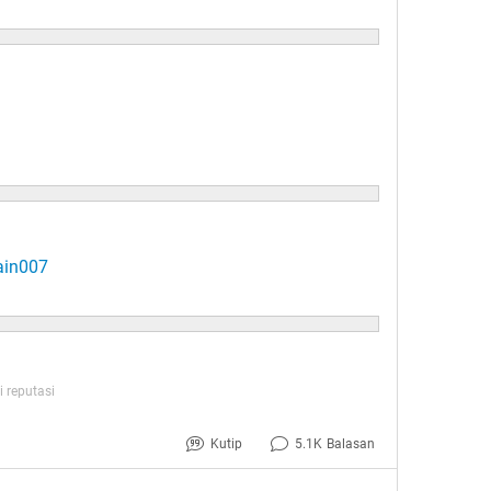
ain007
1
 reputasi
Kutip
5.1K
Balasan