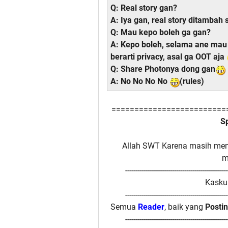
Q: Real story gan?
A: Iya gan, real story ditamba
Q: Mau kepo boleh ga gan?
A: Kepo boleh, selama ane mau 
berarti privacy, asal ga OOT aja
Q: Share Photonya dong gan
A: No No No No
(rules)
=========================
S
Allah SWT Karena masih mem
m
--------------------------------------------------
Kasku
--------------------------------------------------
Semua
Reader
, baik yang
Posti
--------------------------------------------------