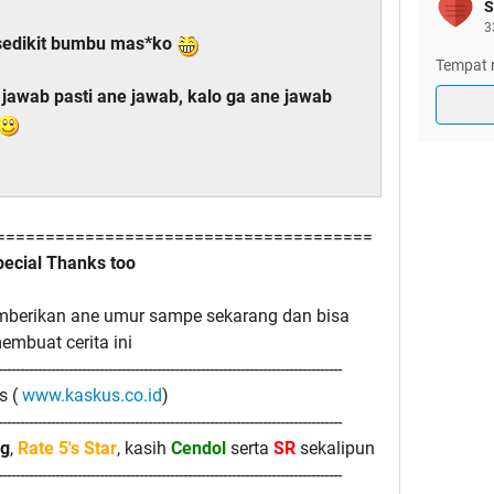
S
3
h sedikit bumbu mas*ko
Tempat 
jawab pasti ane jawab, kalo ga ane jawab
======================================
pecial Thanks too
berikan ane umur sampe sekarang dan bisa
embuat cerita ini
------------------------------------------------------------------------------
s (
www.kaskus.co.id
)
------------------------------------------------------------------------------
ng
,
Rate 5's Star
, kasih
Cendol
serta
SR
sekalipun
------------------------------------------------------------------------------