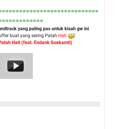
=============================
=============
ndtrack yang paling pas untuk kisah gw ini
fer buat yang sering Patah
Hati
]
 Patah Hati (feat. Endank Soekamti)