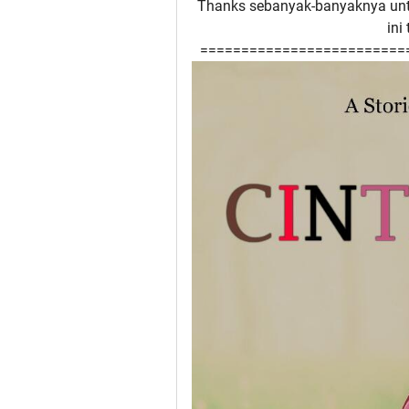
Thanks sebanyak-banyaknya unt
ini
=========================