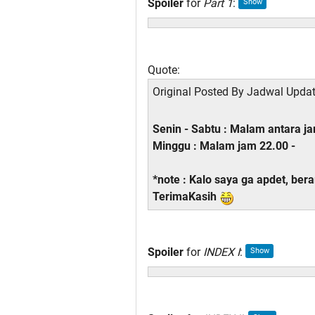
Spoiler
for
Part 1
:
Quote:
Original Posted By
Jadwal Upda
Senin - Sabtu : Malam antara ja
Minggu : Malam jam 22.00 -
*note : Kalo saya ga apdet, bera
TerimaKasih
Spoiler
for
INDEX I
: