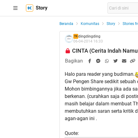
CINTA (Cerita Indah Namun Tiada Arti) | KASKUS
Story
Beranda
Komunitas
Story
Stories f
dingdingding
TS
06-04-2014 16:33
CINTA (Cerita Indah Namun
Bagikan
Halo para reader yang budiman.
Gw Pengen Share sedikit sebuah c
Mohon bimbingannya jika ada sala
berkenan. (curahkan saja di post
masih belajar dalam membuat Thr
membutuhkan saran serta kritik da
agan-agan ini .
Quote: