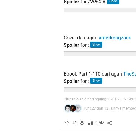
Spoiler
for
INDEX II
:
Cover dari agan
armstrongzone
Spoiler
for
:
Ebook Part 1-110 dari agan
TheS
Spoiler
for
:
Diubah oleh dingdingding 13-01-2016 14:0
junti27 dan 12 lainnya memberi
13
1.9M