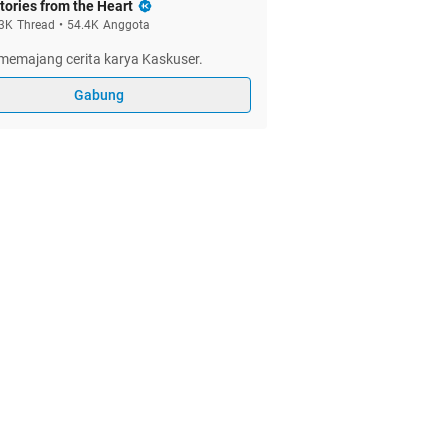
tories from the Heart
3K
Thread
•
54.4K
Anggota
memajang cerita karya Kaskuser.
Gabung