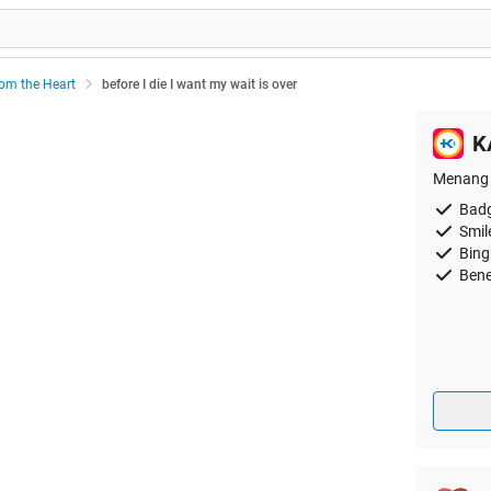
rom the Heart
before I die I want my wait is over
K
Menang 
Badg
Smil
Bing
Bene