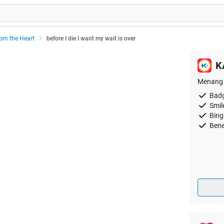
rom the Heart
before I die I want my wait is over
K
Menang 
Badg
Smil
Bing
Bene