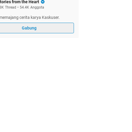
tories from the Heart
3K
Thread
•
54.4K
Anggota
memajang cerita karya Kaskuser.
Gabung