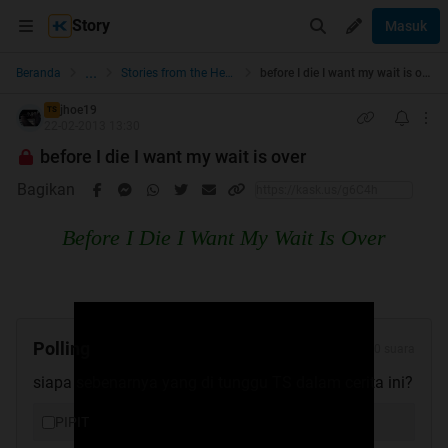
Story
Masuk
...
Beranda
Stories from the Heart
before I die I want my wait is over
jhoe19
TS
22-02-2013 13:30
before I die I want my wait is over
Bagikan
Before I Die I Want My Wait Is Over
Polling
0 suara
siapa sebenarnya yang di tunggu TS dalam cerita ini?
PIPIT