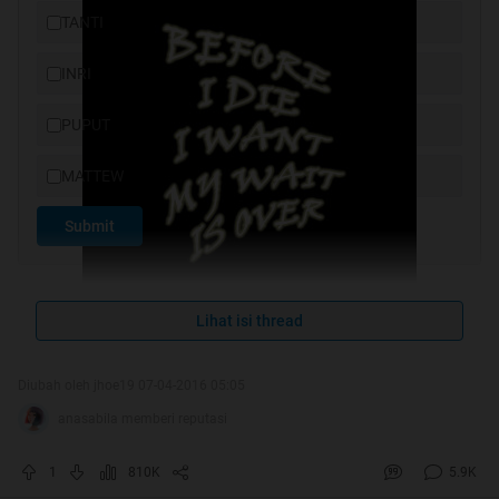
TANTI
INRI
PUPUT
MATTEW
Submit
Lihat isi thread
Diubah oleh jhoe19 07-04-2016 05:05
anasabila memberi reputasi
cover by alba37
1
810K
5.9K