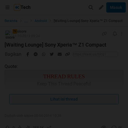
Tech
Masuk
...
Beranda
Android
[Waiting Lounge] Sony Xperia™ Z1 Compact
sisore
TS
11-10-2013 09:24
[Waiting Lounge] Sony Xperia™ Z1 Compact
Bagikan
Quote:
THREAD RULES
Keep This Thread Peaceful
Hindari promosi lapak, baik secara langsung maupun
terselubung
Lihat isi thread
Dan
General Rules FHPDA & Android Corner
Diubah oleh sisore 08-04-2014 10:38
Quote:
0
388.5K
4K