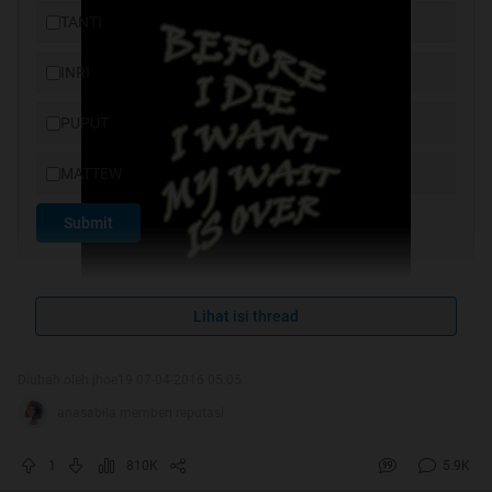
TANTI
INRI
PUPUT
MATTEW
Submit
Lihat isi thread
Diubah oleh jhoe19 07-04-2016 05:05
anasabila memberi reputasi
cover by alba37
1
810K
5.9K