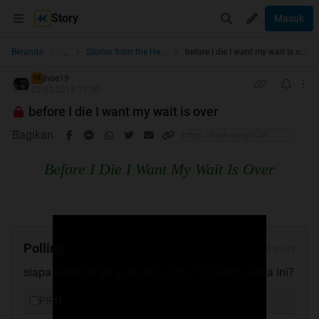
Story
Masuk
...
Beranda
Stories from the Heart
before I die I want my wait is over
jhoe19
TS
22-02-2013 13:30
before I die I want my wait is over
Bagikan
Before I Die I Want My Wait Is Over
Polling
0 suara
siapa sebenarnya yang di tunggu TS dalam cerita ini?
PIPIT