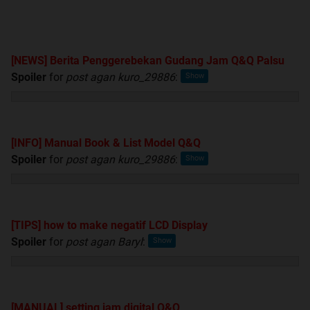
2.
dari momod mikoo
Spoiler
for
PM momod Mikoo
:
[NEWS] Berita Penggerebekan Gudang Jam Q&Q Palsu
Spoiler
for
post agan kuro_29886
:
Quote:
Original Posted By
bocahbumi
[INFO] Manual Book & List Model Q&Q
Spoiler
for
post agan kuro_29886
:
Tujuan:
Trit ini dibuat untuk sharing segala sesuatu tentang
produk jam Q&Q
Silahkan sharing segala sesuatu tentang produknya,
[TIPS] how to make negatif LCD Display
informasi originalitas kemampuan water resist-nya atau
Spoiler
for
post agan Baryl
:
bahkan informasi jika ada produk palsunya dipasaran
Quote:
[MANUAL] setting jam digital Q&Q