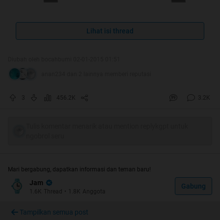
Lihat isi thread
Quote:
Original Posted By
bocahbumi
Diubah oleh bocahbumi 02-01-2015 01:51
anan234 dan 2 lainnya memberi reputasi
Jam Q&Q ??!!! apaan sih ini merk? ndak
3
456.2K
3.2K
pernah denger gan!!
nah coba tengok tautan berikut ini
webnya Q&Q gan!!
Tulis komentar menarik atau mention replykgpt untuk
ngobrol seru
tentang Q&Q
brand Q&Q mendunia
jajaran produk Q&Q
Mari bergabung, dapatkan informasi dan teman baru!
selalu ada model terbaru
Jam
katalog 2014, 200an MB
Gabung
1.6K
Thread
•
1.8K
Anggota
mesinnya Q&Q
kemasan Q&Q
Tampilkan semua post