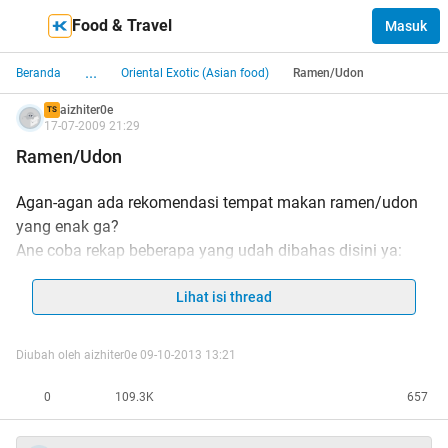
Food & Travel
Masuk
...
Beranda
Oriental Exotic (Asian food)
Ramen/Udon
aizhiter0e
TS
17-07-2009 21:29
Ramen/Udon
Agan-agan ada rekomendasi tempat makan ramen/udon
yang enak ga?
Ane coba rekap beberapa yang udah dibahas disini ya:
1.
Ajisen Ramen
Lihat isi thread
Lokasi
Beberapa reviewnya:
Diubah oleh aizhiter0e 09-10-2013 13:21
Review imagineme_btq
Review Rano_Porno
0
109.3K
657
Review tukangmie
Review dee_lee