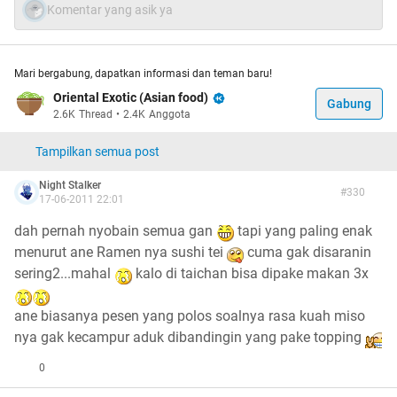
Komentar yang asik ya
Review cha2chan
Review iceman7up
[URL=”http://www.kaskus.co.id/show_post/00000000000
Mari bergabung, dapatkan informasi dan teman baru!
0000642081389/465/-"]Review streetball[/URL]
Oriental Exotic (Asian food)
Review SiShopaholic
Gabung
2.6K
Thread
•
2.4K
Anggota
Review aizhiter0e
Tampilkan semua post
2.
Shin Men Ramen
Lokasi
Night Stalker
#
330
17-06-2011 22:01
Beberapa reviewnya:
Review InRealLife
dah pernah nyobain semua gan
tapi yang paling enak
Review julwow
menurut ane Ramen nya sushi tei
cuma gak disaranin
Review Karim.ryuku
sering2...mahal
kalo di taichan bisa dipake makan 3x
Review StyCo
Review Ashrey
ane biasanya pesen yang polos soalnya rasa kuah miso
Review blackwing
nya gak kecampur aduk dibandingin yang pake topping
Review samuro
0
Review kacangboy