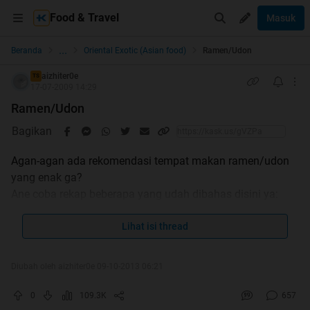
Food & Travel
Masuk
...
Beranda
Oriental Exotic (Asian food)
Ramen/Udon
aizhiter0e
TS
17-07-2009 14:29
Ramen/Udon
Bagikan
Agan-agan ada rekomendasi tempat makan ramen/udon
yang enak ga?
Ane coba rekap beberapa yang udah dibahas disini ya:
1.
Ajisen Ramen
Lihat isi thread
Lokasi
Beberapa reviewnya:
Diubah oleh aizhiter0e 09-10-2013 06:21
Review imagineme_btq
Review Rano_Porno
0
109.3K
657