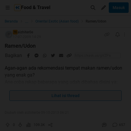
Food & Travel
Masuk
...
Beranda
Oriental Exotic (Asian food)
Ramen/Udon
aizhiter0e
TS
17-07-2009 14:29
Ramen/Udon
Bagikan
Agan-agan ada rekomendasi tempat makan ramen/udon
yang enak ga?
Ane coba rekap beberapa yang udah dibahas disini ya:
1.
Ajisen Ramen
Lihat isi thread
Lokasi
Beberapa reviewnya:
Diubah oleh aizhiter0e 09-10-2013 06:21
Review imagineme_btq
Review Rano_Porno
0
109.3K
657