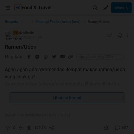
Food & Travel
Masuk
...
Beranda
Oriental Exotic (Asian food)
Ramen/Udon
aizhiter0e
TS
17-07-2009 14:29
Ramen/Udon
Bagikan
Agan-agan ada rekomendasi tempat makan ramen/udon
yang enak ga?
Ane coba rekap beberapa yang udah dibahas disini ya:
1.
Ajisen Ramen
Lihat isi thread
Lokasi
Beberapa reviewnya:
Diubah oleh aizhiter0e 09-10-2013 06:21
Review imagineme_btq
Review Rano_Porno
0
109.3K
657