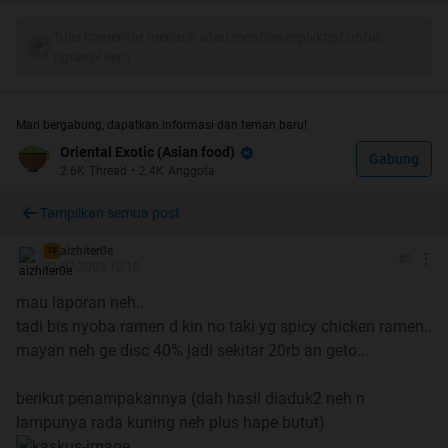
Review tukangmie
Review dee_lee
Tulis komentar menarik atau mention replykgpt untuk
Review cha2chan
ngobrol seru
Review iceman7up
[URL=”http://www.kaskus.co.id/show_post/00000000000
0000642081389/465/-"]Review streetball[/URL]
Mari bergabung, dapatkan informasi dan teman baru!
Review SiShopaholic
Oriental Exotic (Asian food)
Gabung
Review aizhiter0e
2.6K
Thread
•
2.4K
Anggota
Tampilkan semua post
2.
Shin Men Ramen
Lokasi
aizhiter0e
TS
#
5
Beberapa reviewnya:
21-07-2009 12:18
Review InRealLife
mau laporan neh..
Review julwow
tadi bis nyoba ramen d kin no taki yg spicy chicken ramen..
Review Karim.ryuku
mayan neh ge disc 40% jadi sekitar 20rb an geto...
Review StyCo
Review Ashrey
berikut penampakannya (dah hasil diaduk2 neh n
Review blackwing
lampunya rada kuning neh plus hape butut)
Review samuro