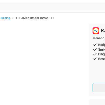
Building
+++ Alvin's Official Thread +++
K
Menang 
Badg
Smil
Bing
Bene