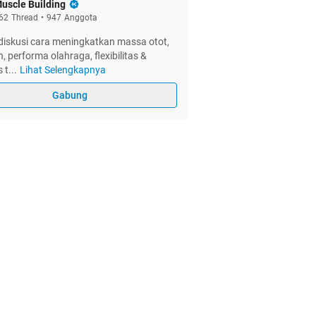
uscle Building
62
Thread
•
947
Anggota
diskusi cara meningkatkan massa otot,
, performa olahraga, flexibilitas &
s t
...
Lihat Selengkapnya
Gabung