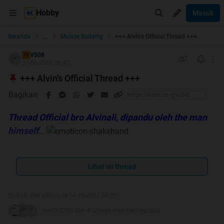
Hobby
Masuk
...
Beranda
Muscle Building
+++ Alvin's Official Thread +++
V508
TS
27-06-2008 06:43
+++ Alvin's Official Thread +++
Bagikan
Thread Official bro Alvinali, dipandu oleh the man
himself
....
Lihat isi thread
Diubah oleh zikkacute 14-10-2013 04:36
Silahkan bertanya lsg kepada bro Alvin.
tien212700 dan 4 lainnya memberi reputasi