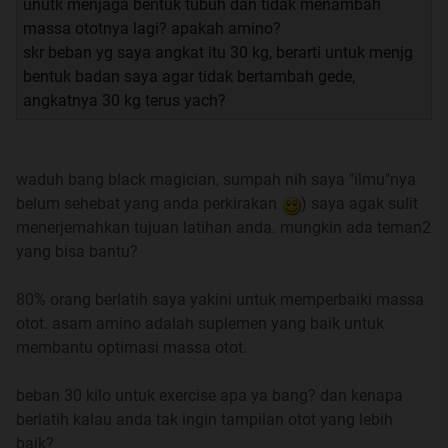
unutk menjaga bentuk tubuh dan tidak menambah
Perkenalan Bro Alvin
massa ototnya lagi? apakah amino?
skr beban yg saya angkat itu 30 kg, berarti untuk menjg
Bosan Saat Fitness ?
bentuk badan saya agar tidak bertambah gede,
angkatnya 30 kg terus yach?
Multiple Answer
Multiple Answer
waduh bang black magician, sumpah nih saya "ilmu"nya
belum sehebat yang anda perkirakan
) saya agak sulit
Program Diet dan Pola Makan
menerjemahkan tujuan latihan anda. mungkin ada teman2
yang bisa bantu?
Multiple Answer
80% orang berlatih saya yakini untuk memperbaiki massa
Sedikit Curhat
otot. asam amino adalah suplemen yang baik untuk
membantu optimasi massa otot.
Bulking Untuk Ectomorph
beban 30 kilo untuk exercise apa ya bang? dan kenapa
Mempertahankan Bentuk Body dan Waktu Konsumsi
berlatih kalau anda tak ingin tampilan otot yang lebih
Protein yang Tepat
baik?