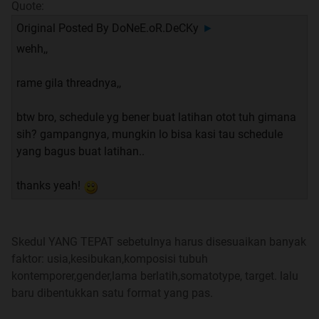
Quote:
Original Posted By
DoNeE.oR.DeCKy
►
wehh,,
rame gila threadnya,,
btw bro, schedule yg bener buat latihan otot tuh gimana
sih? gampangnya, mungkin lo bisa kasi tau schedule
yang bagus buat latihan..
thanks yeah!
Skedul YANG TEPAT sebetulnya harus disesuaikan banyak
faktor: usia,kesibukan,komposisi tubuh
kontemporer,gender,lama berlatih,somatotype, target. lalu
baru dibentukkan satu format yang pas.