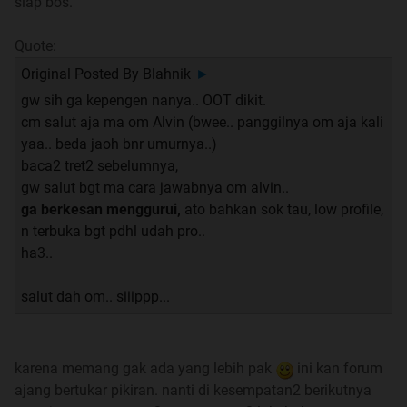
siap bos.
Quote:
Quote:
Original Posted By
Blahnik
►
Original Posted By
AluriaSoria
►
gw sih ga kepengen nanya.. OOT dikit.
Sedikit masukan untuk yang mau nanya
cm salut aja ma om Alvin (bwee.. panggilnya om aja kali
yaa.. beda jaoh bnr umurnya..)
NANYA YANG DETAIL 1
baca2 tret2 sebelumnya,
gw salut bgt ma cara jawabnya om alvin..
NANYA YANG DETAIL 2
ga berkesan menggurui,
ato bahkan sok tau, low profile,
n terbuka bgt pdhl udah pro..
NANYA YANG DETAIL 3
ha3..
NANYA YANG DETAIL 4
salut dah om.. siiippp...
NANYA YANG DETAIL 5
karena memang gak ada yang lebih pak
ini kan forum
NANYA YANG DETAIL 6
ajang bertukar pikiran. nanti di kesempatan2 berikutnya