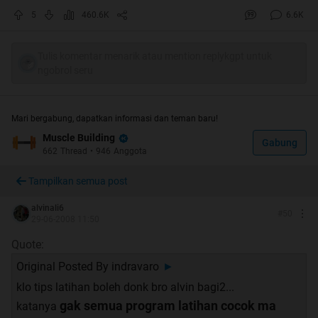
5
460.6K
6.6K
V508.
Quote:
Tulis komentar menarik atau mention replykgpt untuk
ngobrol seru
Original Posted By
AluriaSoria
►
Bro Alvin, ane bikinin indeks dari page 1-10 semoga bisa
lanjut sampai 200
Mari bergabung, dapatkan informasi dan teman baru!
anggap aja lagi blajar gratis
Muscle Building
Gabung
kalau jawab pertanyaan yang sama berulang-ulang terus
662
Thread
•
946
Anggota
Tampilkan semua post
entar bro Alvin cepet pikun
masih berantakan nih, Kalau ada yang salah mohon
alvinali6
#
50
29-06-2008 11:50
dikoreksi
Quote:
Yang mau tanya baca dulu page2 sebelumnya , sering
Original Posted By
indravaro
►
banyak pertanyaan diulang
klo tips latihan boleh donk bro alvin bagi2...
gak semua program latihan cocok ma
katanya