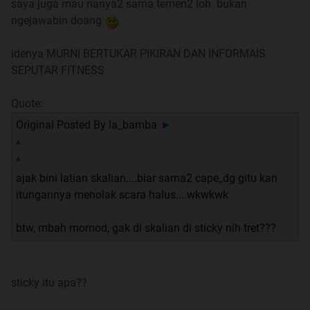
saya juga mau nanya2 sama temen2 loh. bukan
Kalau masih ada yang nanya model diatas no komen
ngejawabin doang
dah
idenya MURNI BERTUKAR PIKIRAN DAN INFORMAIS
SEPUTAR FITNESS
Quote:
Original Posted By
la_bamba
►
^
^
ajak bini latian skalian....biar sama2 cape,,dg gitu kan
itungannya menolak scara halus....wkwkwk
btw, mbah momod, gak di skalian di sticky nih tret???
sticky itu apa??