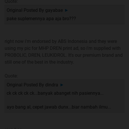
Quote:
Protein Sebelum Cardio
Original Posted By
gayabae
►
Sedikit Advice
pake suplemennya apa aja bro???
Arti Bulking dan Cutting
right now i'm endorsed by ABS Indonesia and they were
Alat Ukur Lemak
using my pic for MHP DREN print ad, so i'm supplied with
PROBOLIC, DREN, LEUKIDROL. It's our premium brand and
Seputar Catabolic
still one of the best in the industry.
Cardio dan Protein Intake
Quote:
Original Posted By
dindra
►
Pola Makan
ck ck ck ck ck...banyak abanget nih pasiennya...
Seputar Cardio
ayo bang al, cepet jawab dunx...biar nambah ilmu...
Seputar Repetition