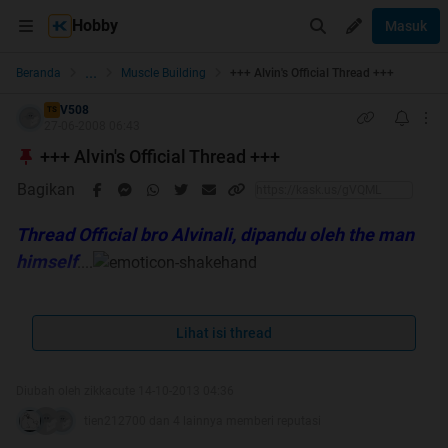
Hobby
Masuk
...
Beranda
Muscle Building
+++ Alvin's Official Thread +++
V508
TS
27-06-2008 06:43
+++ Alvin's Official Thread +++
Bagikan
Thread Official bro Alvinali, dipandu oleh the man
himself
....
Lihat isi thread
Diubah oleh zikkacute 14-10-2013 04:36
Silahkan bertanya lsg kepada bro Alvin.
tien212700 dan 4 lainnya memberi reputasi