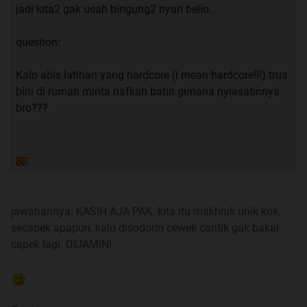
jadi kita2 gak usah bingung2 nyari belio...
Tips Menaikan Muscle Mass
question:
Fat Burner dan Crunch
Kalo abis latihan yang hardcore (i mean hardcore!!!) trus
Cut Between Rest
bini di rumah minta nafkah batin gimana nyiasatinnya
bro???
Sedikit Motivasi
Pertanyaan Seputar Cutting Lemak
Multiple Answer
jawabannya: KASIH AJA PAK. kita itu makhluk unik kok,
Seputar Konsumsi Whey
secapek apapun, kalo disodorin cewek cantik gak bakal
capek lagi. DIJAMIN!
Seputar Fat Burner
Seputar Snack