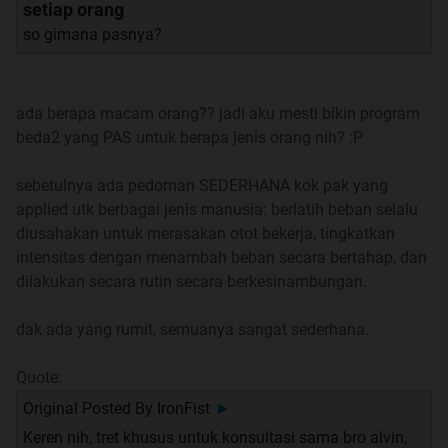
setiap orang
Perkenalan Bro Alvin
so gimana pasnya?
Bosan Saat Fitness ?
Multiple Answer
ada berapa macam orang?? jadi aku mesti bikin program
beda2 yang PAS untuk berapa jenis orang nih? :P
Multiple Answer
sebetulnya ada pedoman SEDERHANA kok pak yang
Program Diet dan Pola Makan
applied utk berbagai jenis manusia: berlatih beban selalu
diusahakan untuk merasakan otot bekerja, tingkatkan
Multiple Answer
intensitas dengan menambah beban secara bertahap, dan
dilakukan secara rutin secara berkesinambungan.
Sedikit Curhat
dak ada yang rumit, semuanya sangat sederhana.
Bulking Untuk Ectomorph
Quote:
Mempertahankan Bentuk Body dan Waktu Konsumsi
Original Posted By
IronFist
►
Protein yang Tepat
Keren nih, tret khusus untuk konsultasi sama bro alvin,