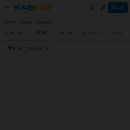
Masuk
Menampilkan hasil pencarian "
".
Thread
Komunitas
Jual Beli
Multimedia
User
Filter
Teraktif