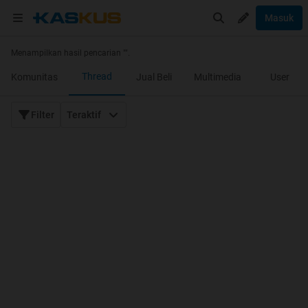
Masuk
Menampilkan hasil pencarian "
".
Thread
Komunitas
Jual Beli
Multimedia
User
Filter
Teraktif