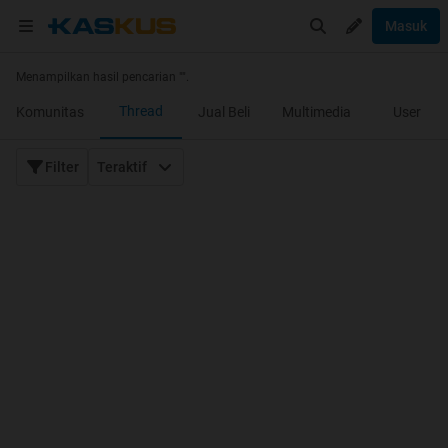
Masuk
Menampilkan hasil pencarian "
".
Thread
Komunitas
Jual Beli
Multimedia
User
Filter
Teraktif