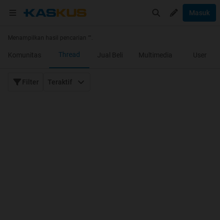
Masuk
Menampilkan hasil pencarian "
".
Thread
Komunitas
Jual Beli
Multimedia
User
Filter
Teraktif