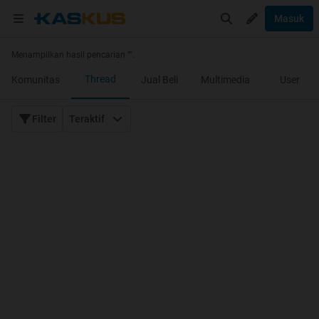
Masuk
Menampilkan hasil pencarian "
".
Thread
Komunitas
Jual Beli
Multimedia
User
Filter
Teraktif