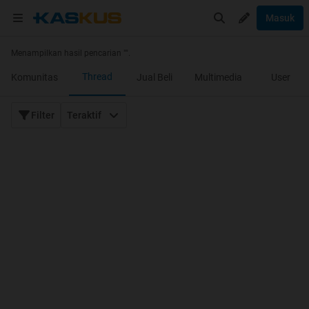
Masuk
Menampilkan hasil pencarian "
".
Thread
Komunitas
Jual Beli
Multimedia
User
Filter
Teraktif