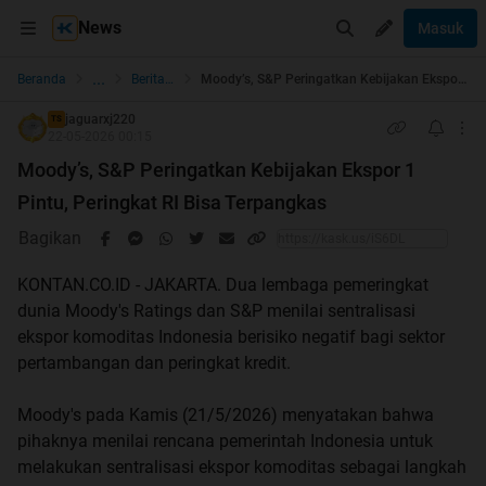
News
Masuk
...
Beranda
Berita dan Politik
Moody’s, S&P Peringatkan Kebijakan Ekspor 1 Pintu, Peringkat RI Bisa Terpangkas
jaguarxj220
TS
22-05-2026 00:15
Moody’s, S&P Peringatkan Kebijakan Ekspor 1
Pintu, Peringkat RI Bisa Terpangkas
Bagikan
KONTAN.CO.ID - JAKARTA. Dua lembaga pemeringkat
dunia Moody's Ratings dan S&P menilai sentralisasi
ekspor komoditas Indonesia berisiko negatif bagi sektor
pertambangan dan peringkat kredit.
Moody's pada Kamis (21/5/2026) menyatakan bahwa
pihaknya menilai rencana pemerintah Indonesia untuk
melakukan sentralisasi ekspor komoditas sebagai langkah