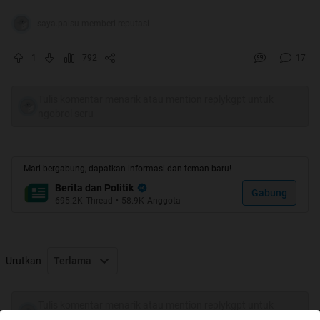
saya.palsu memberi reputasi
1
792
17
Tulis komentar menarik atau mention replykgpt untuk
ngobrol seru
Mari bergabung, dapatkan informasi dan teman baru!
Berita dan Politik
Gabung
695.2K
Thread
•
58.9K
Anggota
Urutkan
Terlama
Tulis komentar menarik atau mention replykgpt untuk
ngobrol seru