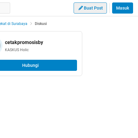
Buat Post
Masuk
kat di Surabaya
Diskusi
cetakpromosisby
KASKUS Holic
Hubungi