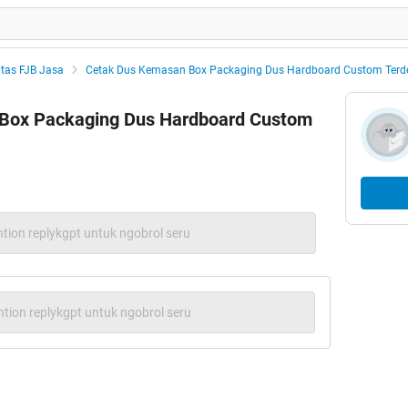
tas FJB Jasa
Cetak Dus Kemasan Box Packaging Dus Hardboard Custom Terde
Box Packaging Dus Hardboard Custom
tion replykgpt untuk ngobrol seru
tion replykgpt untuk ngobrol seru