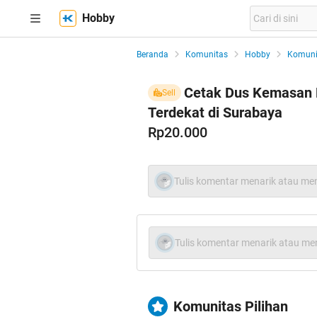
Hobby
Beranda
Komunitas
Hobby
Komuni
Cetak Dus Kemasan 
Sell
Terdekat di Surabaya
Rp20.000
Tulis komentar menarik atau men
Tulis komentar menarik atau men
Komunitas Pilihan