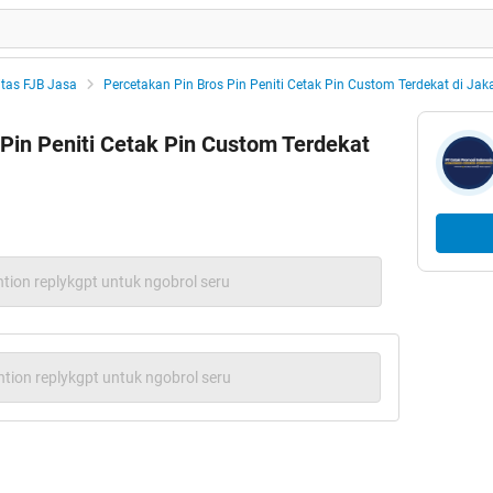
tas FJB Jasa
Percetakan Pin Bros Pin Peniti Cetak Pin Custom Terdekat di Jak
Pin Peniti Cetak Pin Custom Terdekat
tion replykgpt untuk ngobrol seru
tion replykgpt untuk ngobrol seru