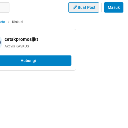
Buat Post
Masuk
arta
Diskusi
cetakpromosijkt
Aktivis KASKUS
Hubungi