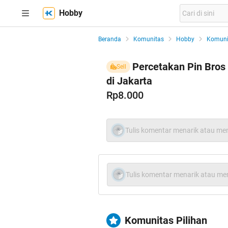
Hobby
Beranda
Komunitas
Hobby
Komuni
Percetakan Pin Bros 
Sell
di Jakarta
Rp8.000
Tulis komentar menarik atau men
Tulis komentar menarik atau men
Komunitas Pilihan