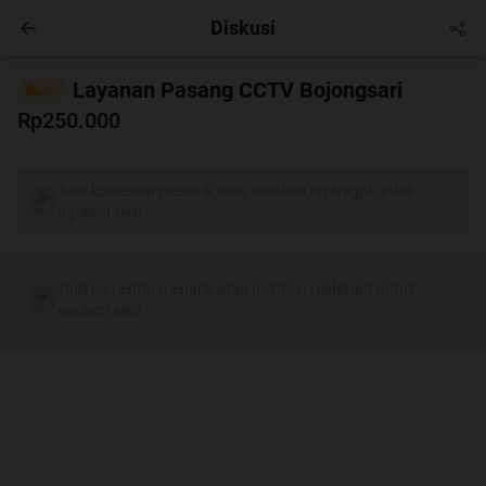
Diskusi
Hobby
Masuk
Layanan Pasang CCTV Bojongsari
Sell
Rp250.000
Tulis komentar menarik atau mention replykgpt untuk
ngobrol seru
Tulis komentar menarik atau mention replykgpt untuk
ngobrol seru