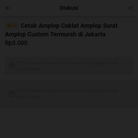
Diskusi
Hobby
Masuk
Cetak Amplop Coklat Amplop Surat
Sell
Amplop Custom Termurah di Jakarta
Rp3.000
Tulis komentar menarik atau mention replykgpt untuk
ngobrol seru
Tulis komentar menarik atau mention replykgpt untuk
ngobrol seru