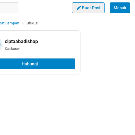
Buat Post
Masuk
mpat Sampah
Diskusi
ciptaabadishop
Kaskuser
Hubungi