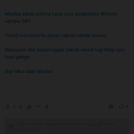
Mantap bener aslinya kalau bisa secepatnya Whoosh
sampai SBY
Orang Indonesia itu doyan cekrak-cekrek upload
Walaupun ntar bosen nggak cekrak-cekrek lagi tetap laris
buat gengsi
Biar tekor asal kesohor
0
117
5
Tulis komentar menarik atau mention replykgpt untuk
ngobrol seru