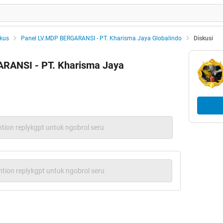
kus
Panel LV.MDP BERGARANSI - PT. Kharisma Jaya Globalindo
Diskusi
RANSI - PT. Kharisma Jaya
tion replykgpt untuk ngobrol seru
tion replykgpt untuk ngobrol seru