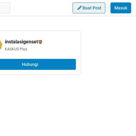
Buat Post
Masuk
instalasigenset
KASKUS Plus
Hubungi