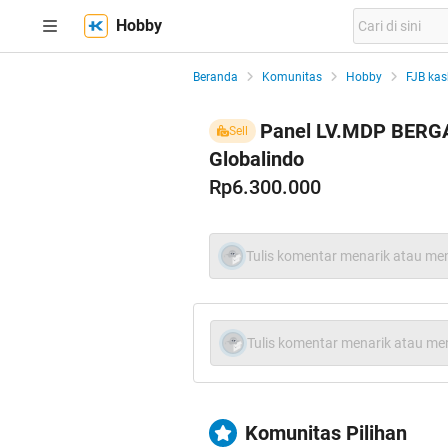
Hobby
Beranda
Komunitas
Hobby
FJB kas
Panel LV.MDP BERGA
Sell
Globalindo
Rp6.300.000
Tulis komentar menarik atau men
Tulis komentar menarik atau men
Komunitas Pilihan