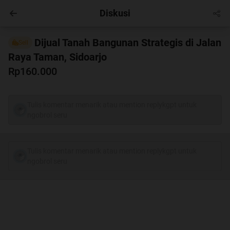
Diskusi
Masuk
Dijual Tanah Bangunan Strategis di Jalan
Sell
Raya Taman, Sidoarjo
Rp160.000
Tulis komentar menarik atau mention replykgpt untuk
ngobrol seru
Tulis komentar menarik atau mention replykgpt untuk
ngobrol seru