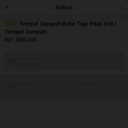
Diskusi
Entertainment
Masuk
Tempat Sampah Bulat Tiga Pilah 658 /
Sell
Tempat Sampah
Rp1.000.000
Tulis komentar menarik atau mention replykgpt untuk
ngobrol seru
Tulis komentar menarik atau mention replykgpt untuk
ngobrol seru