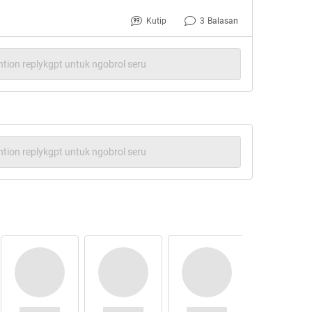
Kutip
3
Balasan
tion replykgpt untuk ngobrol seru
tion replykgpt untuk ngobrol seru