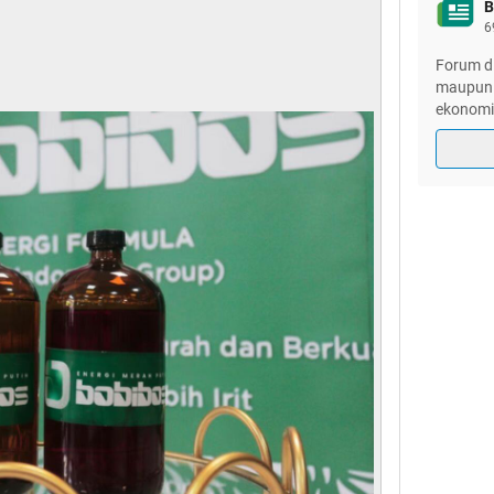
B
6
Forum di
maupun lu
ekonomi