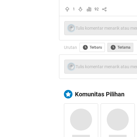
1
92
Tulis komentar menarik atau men
Urutan
Terbaru
Terlama
Tulis komentar menarik atau men
Komunitas Pilihan