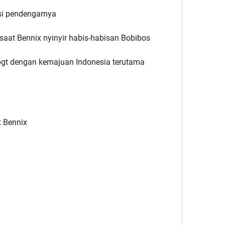
asi pendengarnya
t saat Bennix nyinyir habis-habisan Bobibos
bgt dengan kemajuan Indonesia terutama
t Bennix