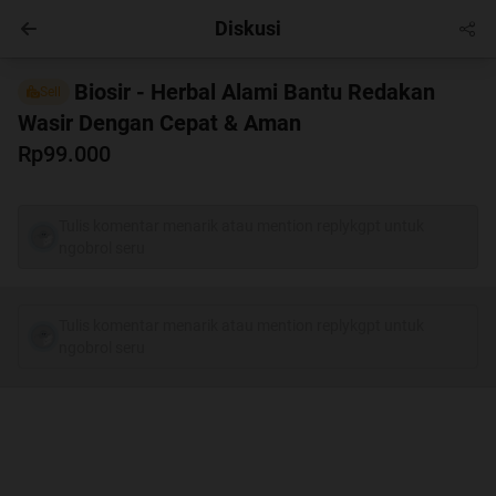
Diskusi
Masuk
Biosir - Herbal Alami Bantu Redakan
Sell
Wasir Dengan Cepat & Aman
Rp99.000
Tulis komentar menarik atau mention replykgpt untuk
ngobrol seru
Tulis komentar menarik atau mention replykgpt untuk
ngobrol seru