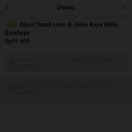
Diskusi
Masuk
Dijual Tanah Luas di Jalan Raya Bibis,
Sell
Surabaya
Rp59.400
Tulis komentar menarik atau mention replykgpt untuk
ngobrol seru
Tulis komentar menarik atau mention replykgpt untuk
ngobrol seru