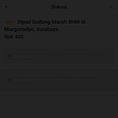
Diskusi
Masuk
Dijual Gudang Murah SHM di
Sell
Margomulyo, Surabaya
Rp6.400
Tulis komentar menarik atau mention replykgpt untuk
ngobrol seru
Tulis komentar menarik atau mention replykgpt untuk
ngobrol seru