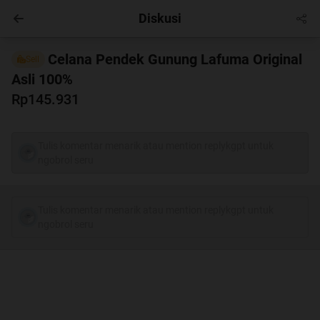
Diskusi
Regional
Masuk
Celana Pendek Gunung Lafuma Original
Sell
Asli 100%
Rp145.931
Tulis komentar menarik atau mention replykgpt untuk
ngobrol seru
Tulis komentar menarik atau mention replykgpt untuk
ngobrol seru