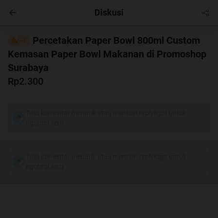
Diskusi
Hobby
Masuk
Percetakan Paper Bowl 800ml Custom
Sell
Kemasan Paper Bowl Makanan di Promoshop
Surabaya
Rp2.300
Tulis komentar menarik atau mention replykgpt untuk
ngobrol seru
Tulis komentar menarik atau mention replykgpt untuk
ngobrol seru