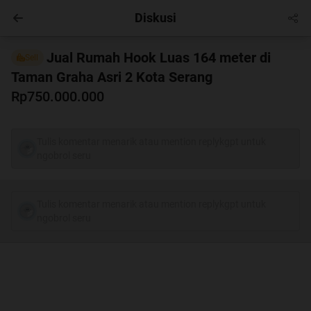
Diskusi
Masuk
Jual Rumah Hook Luas 164 meter di
Sell
Taman Graha Asri 2 Kota Serang
Rp750.000.000
Tulis komentar menarik atau mention replykgpt untuk
ngobrol seru
Tulis komentar menarik atau mention replykgpt untuk
ngobrol seru