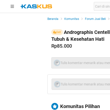
Beranda
Komunitas
Forum Jual Beli
Andrographis Centel
Sell
Tubuh & Kesehatan Hati
Rp85.000
Tulis komentar menarik atau men
Tulis komentar menarik atau men
Komunitas Pilihan