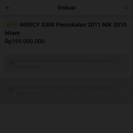
Diskusi
Automotive
Masuk
MERCY S300 Pemakaian 2011 NIK 2010
Sell
hitam
Rp199.000.000
Tulis komentar menarik atau mention replykgpt untuk
ngobrol seru
Tulis komentar menarik atau mention replykgpt untuk
ngobrol seru