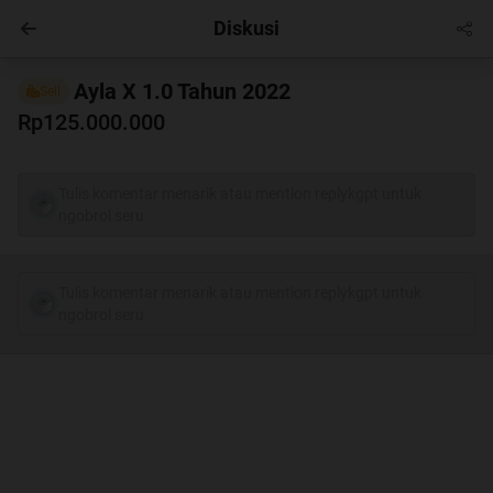
Diskusi
Automotive
Masuk
Ayla X 1.0 Tahun 2022
Sell
Rp125.000.000
Tulis komentar menarik atau mention replykgpt untuk
ngobrol seru
Tulis komentar menarik atau mention replykgpt untuk
ngobrol seru