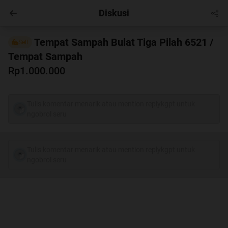
Diskusi
Entertainment
Masuk
Tempat Sampah Bulat Tiga Pilah 6521 /
Sell
Tempat Sampah
Rp1.000.000
Tulis komentar menarik atau mention replykgpt untuk
ngobrol seru
Tulis komentar menarik atau mention replykgpt untuk
ngobrol seru